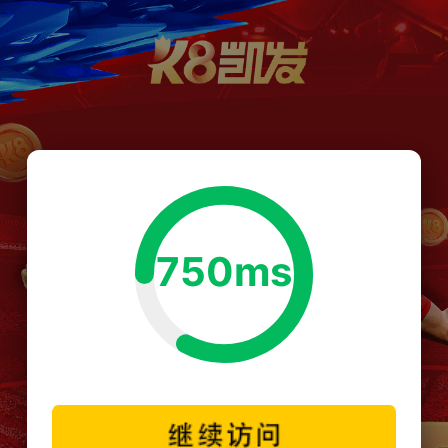
750ms